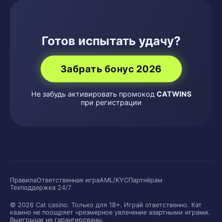
Готов испытать удачу?
Забрать бонус 2026
Не забудь активировать промокод
CATWINS
при регистрации
Правила
Ответственная игра
AML/KYC
Партнёрам
Техподдержка 24/7
© 2026 Cat casino. Только для 18+. Играй ответственно. Кэт
казино не поощряет чрезмерное увлечение азартными играми.
Выигрыши не гарантированы.