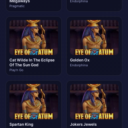
Megaways
Endorphina
Pragmatic
Cat Wilde In The Eclipse
Golden Ox
Of The Sun God
Endorphina
Play'n Go
Spartan King
Jokers Jewels