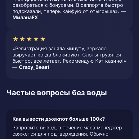
разобраться с бонусами. В саппорте быстро
подсказали, теперь кайфую от отыгрыша». —
МиланаFX
★★★★★
«Регистрация заняла минуту, зеркало
выручает когда блокируют. Слоты грузятся
быстро, всё летает. Рекомендую Кэт казино!»
—
Crazy_Beast
Частые вопросы без воды
Как вывести джекпот больше 100к?
Запросите вывод, в течение часа менеджер
свяжется для подтверждения. Обычно